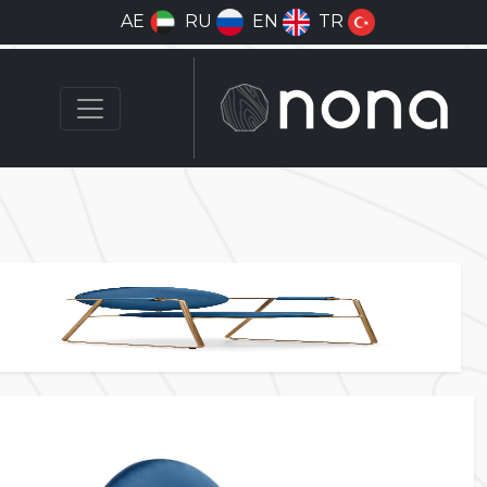
AE
RU
EN
TR